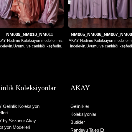
NM009_NM010_NM011
NM005_NM006_NM007_NM00
AY Nedime Koleksiyon modellerimizi
AKAY Nedime Koleksiyon modellerim
nceleyin.Uyumu ve canlılığı keşfedin.
inceleyin.Uyumu ve canlılığı keşfedi
inlik Koleksiyonlar
AKAY
 Gelinlik Koleksiyon
Gelinlikler
leri
Koleksiyonlar
 by Sezanur Akay
Butikler
ksiyon Modelleri
Randevu Talep Et