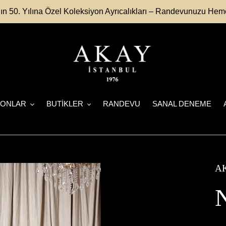
n 50. Yılına Özel Koleksiyon Ayrıcalıkları – Randevunuzu Hem
YONLAR
BUTİKLER
RANDEVU
SANAL DENEME
AK