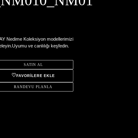
_NM010_NM01
1
Y Nedime Koleksiyon modellerimizi
eleyin.Uyumu ve canlılığı keşfedin.
SATIN AL
♡
FAVORILERE EKLE
RANDEVU PLANLA
n,
etinize
eniyor