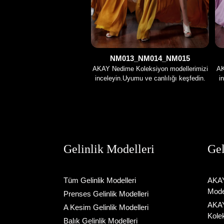
NM013_NM014_NM015
AKAY Nedime Koleksiyon modellerimizi
AK
inceleyin.Uyumu ve canlılığı keşfedin.
i
Gelinlik Modelleri
Gel
Tüm Gelinlik Modelleri
AKAY
Model
Prenses Gelinlik Modelleri
AKAY
A Kesim Gelinlik Modelleri
Kole
Balık Gelinlik Modelleri