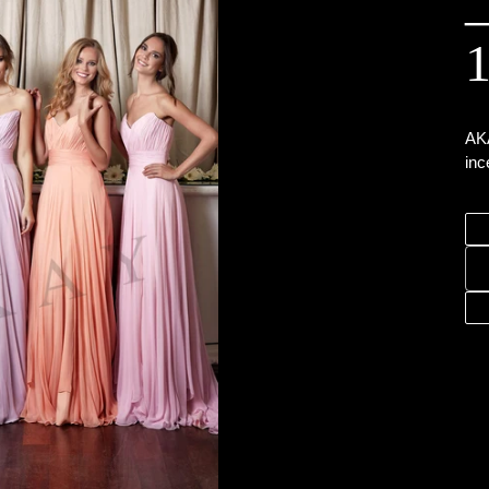
AKA
inc
Ürü
sep
ekl