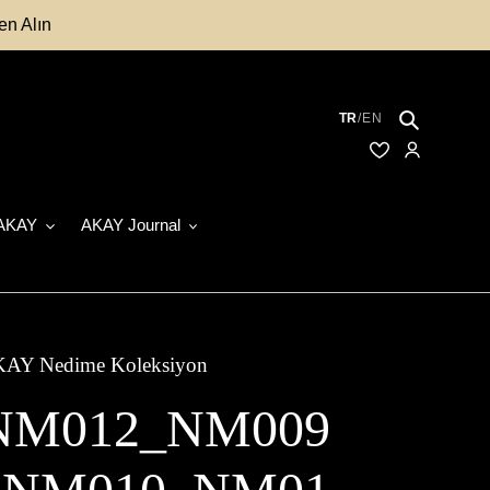
en Alın
Ara
TR
/
EN
Kayıtlı Modelle
Hesabım
AKAY
AKAY Journal
AY Nedime Koleksiyon
NM012_NM009