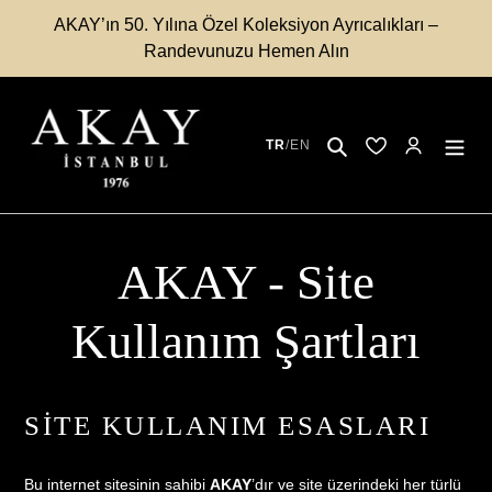
İçeriğe
AKAY’ın 50. Yılına Özel Koleksiyon Ayrıcalıkları –
atla
Randevunuzu Hemen Alın
Ara
TR
/
EN
Kayıtlı Modeller
Hesabım
AKAY - Site
Kullanım Şartları
SİTE KULLANIM ESASLARI
Bu internet sitesinin sahibi
AKAY
’dır ve site üzerindeki her türlü