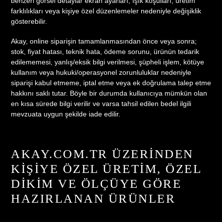
benzeri görsel detaylar ekran ayarları, ışık koşulları, üretim
farklılıkları veya kişiye özel düzenlemeler nedeniyle değişiklik
gösterebilir.
Akay, online siparişin tamamlanmasından önce veya sonra;
stok, fiyat hatası, teknik hata, ödeme sorunu, ürünün tedarik
edilememesi, yanlış/eksik bilgi verilmesi, şüpheli işlem, kötüye
kullanım veya hukuki/operasyonel zorunluluklar nedeniyle
siparişi kabul etmeme, iptal etme veya ek doğrulama talep etme
hakkını saklı tutar. Böyle bir durumda kullanıcıya mümkün olan
en kısa sürede bilgi verilir ve varsa tahsil edilen bedel ilgili
mevzuata uygun şekilde iade edilir.
AKAY.COM.TR ÜZERINDEN
KIŞIYE ÖZEL ÜRETIM, ÖZEL
DIKIM VE ÖLÇÜYE GÖRE
HAZIRLANAN ÜRÜNLER