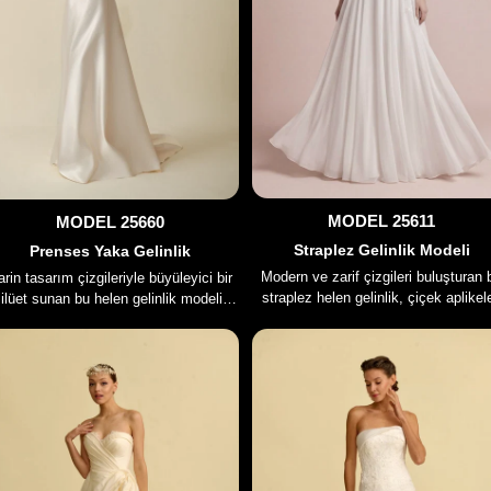
MODEL 25611
MODEL 25660
Straplez Gelinlik Modeli
Prenses Yaka Gelinlik
Modern ve zarif çizgileri buluşturan 
rin tasarım çizgileriyle büyüleyici bir
straplez helen gelinlik, çiçek aplikele
ilüet sunan bu helen gelinlik modeli,
ve hareketli eteğiyle romantik ve do
klasik estetiği modern detaylarla bir
bir görünüm sun...
araya getirerek za...