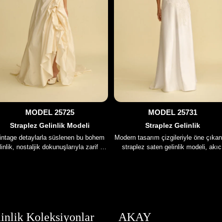
MODEL 25725
MODEL 25731
Straplez Gelinlik Modeli
Straplez Gelinlik
intage detaylarla süslenen bu bohem
Modern tasarım çizgileriyle öne çıkan
linlik, nostaljik dokunuşlarıyla zarif bir
straplez saten gelinlik modeli, akıc
günlük sunar. Romantik ruhlu gelinler
silüeti ve zarif işlemeleriyle sade a
için eşsiz bir ...
etkileyici bir gör...
inlik Koleksiyonlar
AKAY