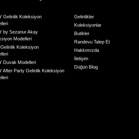
 Gelinlik Koleksiyon
Gelinlikler
leri
Koleksiyonlar
 by Sezanur Akay
Butikler
ksiyon Modelleri
Randevu Talep Et
Gelinlik Koleksiyon
Hakkımızda
leri
İletişim
 Duvak Modelleri
Düğün Blog
After Party Gelinlik Koleksiyon
leri