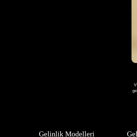
V
ge
öz
Gelinlik Modelleri
Gel