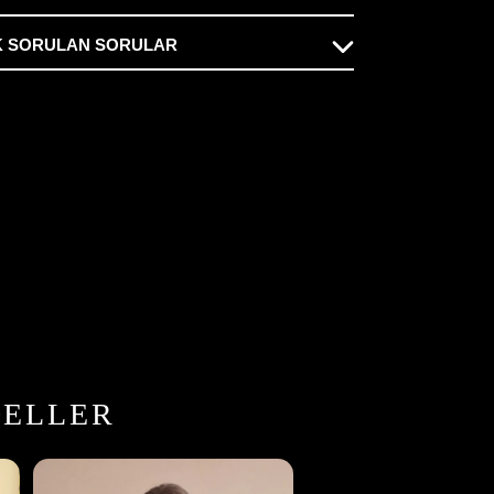
K SORULAN SORULAR
n,
etinize
eniyor
DELLER