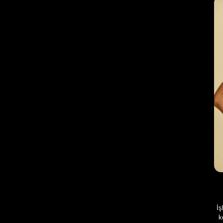
dengeli tasarım çizg...
İş
k