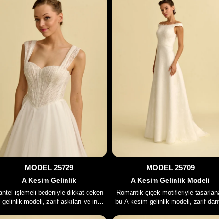
MODEL 25729
MODEL 25709
A Kesim Gelinlik
A Kesim Gelinlik Modeli
antel işlemeli bedeniyle dikkat çeken
Romantik çiçek motifleriyle tasarlan
 gelinlik modeli, zarif askıları ve ince
bu A kesim gelinlik modeli, zarif dan
iliğiyle sade ama etkileyici bir ihtişam
dokusu ve akıcı silüetiyle asil bir