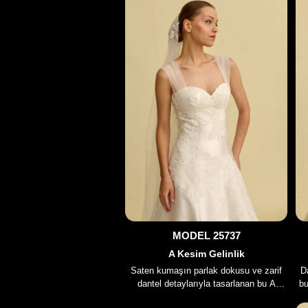
MODEL 25737
A Kesim Gelinlik
Saten kumaşın parlak dokusu ve zarif
D
dantel detaylarıyla tasarlanan bu A
bu
kesim gelinlik modeli, sofistike silüeti ve
işç