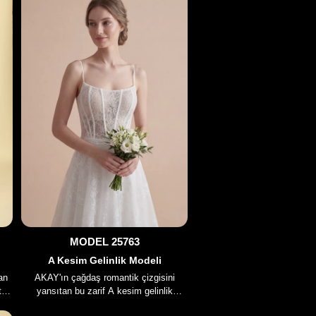
MODEL 25763
A Kesim Gelinlik Modeli
AKAY'ın çağdaş romantik çizgisini
an
yansıtan bu zarif A kesim gelinlik
tel
modeli, transparan görünümlü korse