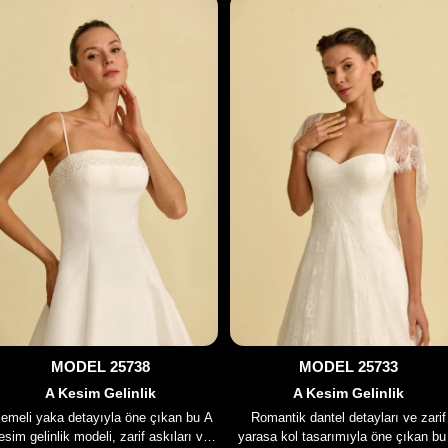
sunar. Işıl...
görünüm sunar. İnce i...
MODEL 25738
MODEL 25733
A Kesim Gelinlik
A Kesim Gelinlik
lemeli yaka detayıyla öne çıkan bu A
Romantik dantel detayları ve zarif
esim gelinlik modeli, zarif askıları ve
yarasa kol tasarımıyla öne çıkan bu