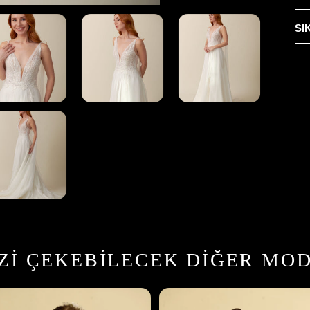
SI
Ürü
sep
ekl
IZI ÇEKEBILECEK DIĞER MO