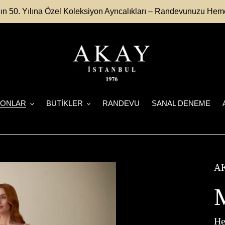
n 50. Yılına Özel Koleksiyon Ayrıcalıkları – Randevunuzu Hem
YONLAR
BUTİKLER
RANDEVU
SANAL DENEME
AK
He