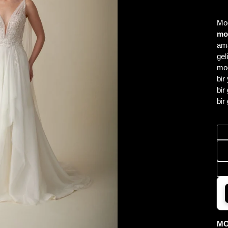
Mod
mo
ama
gel
mod
bir
bir
bir
MO