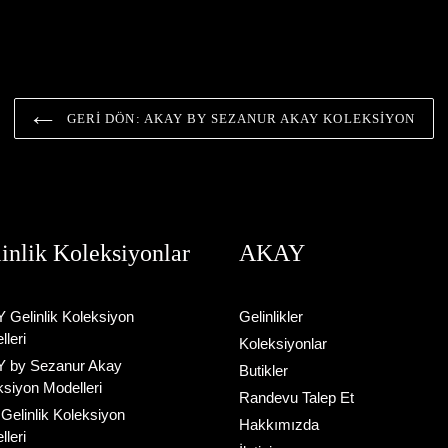
de silüetiyle klasik zarafeti modern bir
kesim gelinlik modeli, klasik silüet
yorumla sunar....
özgün bir zarafetle yenide...
GERI DÖN: AKAY BY SEZANUR AKAY KOLEKSIYON
inlik Koleksiyonlar
AKAY
 Gelinlik Koleksiyon
Gelinlikler
leri
Koleksiyonlar
 by Sezanur Akay
Butikler
ksiyon Modelleri
Randevu Talep Et
Gelinlik Koleksiyon
Hakkımızda
leri