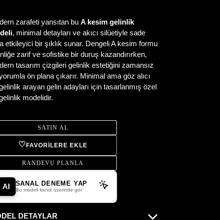
ern zarafeti yansıtan bu
A kesim gelinlik
deli
, minimal detayları ve akıcı silüetiyle sade
 etkileyici bir şıklık sunar. Dengeli A kesim formu
inliğe zarif ve sofistike bir duruş kazandırırken,
ern tasarım çizgileri gelinlik estetiğini zamansız
 yorumla ön plana çıkarır. Minimal ama göz alıcı
 gelinlik arayan gelin adayları için tasarlanmış özel
 gelinlik modelidir.
SATIN AL
♡
FAVORILERE EKLE
RANDEVU PLANLA
SANAL DENEME YAP
AI
Bu modeli kendi üzerinde gör
DEL DETAYLAR