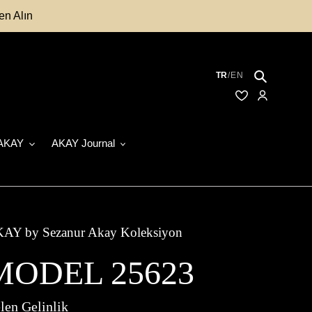
en Alın
Ara
TR
/
EN
Kayıtlı Modelle
Hesabım
AKAY
AKAY Journal
AY by Sezanur Akay Koleksiyon
MODEL 25623
len Gelinlik