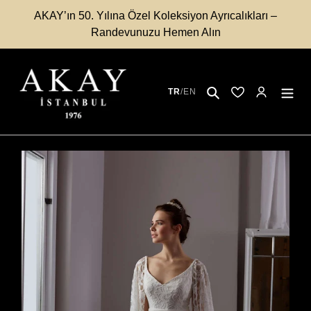
İçeriğe
AKAY’ın 50. Yılına Özel Koleksiyon Ayrıcalıkları –
atla
Randevunuzu Hemen Alın
Ara
TR
/
EN
Kayıtlı Modeller
Hesabım