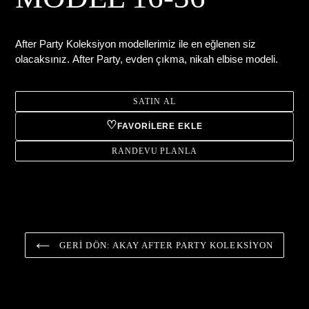
After Party Koleksiyon modellerimiz ile en eğlenen siz
olacaksınız.
After Party, e
vden çıkma, nikah elbise modeli.
SATIN AL
♡
FAVORILERE EKLE
RANDEVU PLANLA
Ürün,
sepetinize
ekleniyor
GERI DÖN: AKAY AFTER PARTY KOLEKSIYON