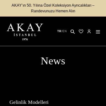
İçeriğe
AKAY’ın 50. Yılına Özel Koleksiyon Ayrıcalıkları –
atla
Randevunuzu Hemen Alın
Ara
TR
/
EN
Kayıtlı Modeller
Hesabım
News
Gelinlik Modelleri